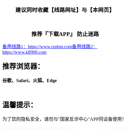
建议同时收藏【线路网址】与【本网页】
推荐『下载APP』 防止迷路
备用线路
1
：
https://www.rznbm.com
备用线路
2
：
https://www.k8900.com
推荐浏览器：
谷歌、Safari、火狐、Edge
温馨提示：
为了您的隐私安全，请勿与"国家反诈中心"APP同设备使用！