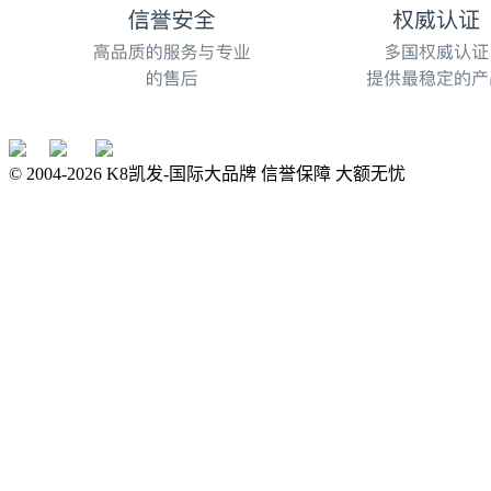
© 2004-
2026
K8凯发-国际大品牌 信誉保障 大额无忧