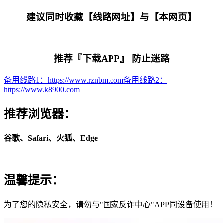
建议同时收藏【线路网址】与【本网页】
推荐『下载APP』 防止迷路
备用线路
1
：
https://www.rznbm.com
备用线路
2
：
https://www.k8900.com
推荐浏览器：
谷歌、Safari、火狐、Edge
温馨提示：
为了您的隐私安全，请勿与"国家反诈中心"APP同设备使用！