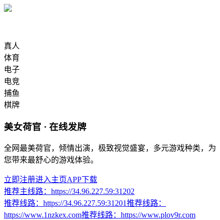
真人
体育
电子
电竞
捕鱼
棋牌
美女荷官 · 在线发牌
全网最美荷官，倾情出演，极致视觉盛宴，多元游戏种类，为
您带来最舒心的游戏体验。
立即注册
进入主页
APP下载
推荐主线路：
https://34.96.227.59:31202
推荐线路：
https://34.96.227.59:31201
推荐线路：
https://www.1nzkex.com
推荐线路：
https://www.plov9r.com