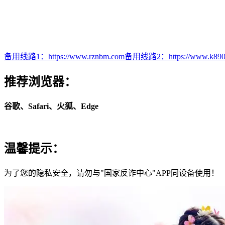
备用线路
1
：
https://www.rznbm.com
备用线路
2
：
https://www.k89
推荐浏览器：
谷歌、Safari、火狐、Edge
温馨提示：
为了您的隐私安全，请勿与"国家反诈中心"APP同设备使用！