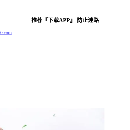
推荐『下载APP』 防止迷路
00.com